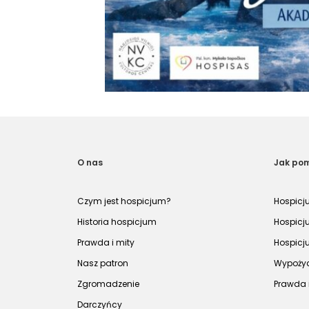
O nas
Jak po
Czym jest hospicjum?
Hospicj
Historia hospicjum
Hospicj
Prawda i mity
Hospicj
Nasz patron
Wypożyc
Zgromadzenie
Prawda 
Darczyńcy