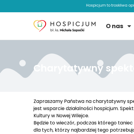
Hospicjum to troskliwa op
O nas
Charytatywny spekt
Zapraszamy Państwa na charytatywny spek
jest wsparcie działalności hospicjum. Spekt
Kultury w Nowej Wilejce.
Będzie to wieczór, podczas którego taniec 
dla tych, którzy najbardziej tego potrzebuj