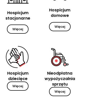
Hospicjum
Hospicjum
domowe
stacjonarne
Więcej
Więcej
Hospicjum
Nieodpłatna
dziecięce
wypożyczalnia
sprzętu
Więcej
Więcej