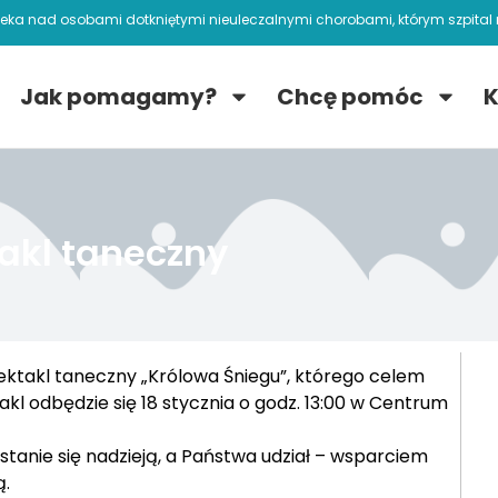
ieka nad osobami dotkniętymi nieuleczalnymi chorobami, którym szpital n
Jak pomagamy?
Chcę pomóc
K
akl taneczny
takl taneczny „Królowa Śniegu”, którego celem
akl odbędzie się 18 stycznia o godz. 13:00 w Centrum
stanie się nadzieją, a Państwa udział – wsparciem
ą.