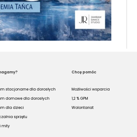
magamy?
Chcę pomóc
um stacjonarne dla dorosłych
Możliwości wsparcia
um domowe dla dorosłych
1,2 % GPM
um dla dzieci
Wolontariat
zalnia sprzętu
i mity