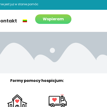
ie jest już w stanie pomóc
Wspieram
ontakt
Formy pomocy hospicjum: