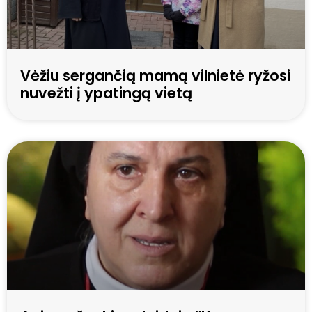
Vėžiu sergančią mamą vilnietė ryžosi
nuvežti į ypatingą vietą