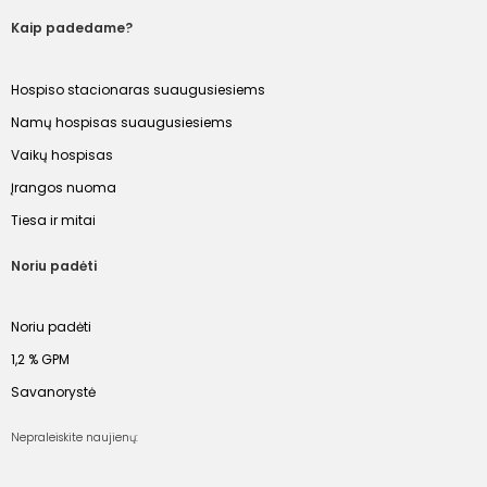
Kaip padedame?
Hospiso stacionaras suaugusiesiems
Namų hospisas suaugusiesiems
Vaikų hospisas
Įrangos nuoma
Tiesa ir mitai
Noriu padėti
Noriu padėti
1,2 % GPM
Savanorystė
Nepraleiskite naujienų: