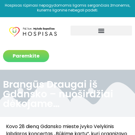
Hospisas rūpinasi nepagydomomis ligomis sergančiais žmonėmis,
kuriems ligoninė nebegali padėti.
Kaip padedame?
Paremkite
Brangūs Draugai iš
Gdansko – nuoširdžiai
dėkojame…
Kovo 28 dieną Gdansko mieste įvyko Velykinis
labdaros koncertas „Būkime kartu“, kurį organizavo