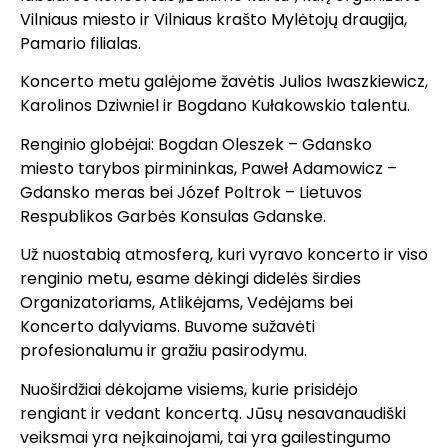
Vilniaus miesto ir Vilniaus krašto Mylėtojų draugija,
Pamario filialas.
Koncerto metu galėjome žavėtis Julios Iwaszkiewicz,
Karolinos Dziwniel ir Bogdano Kułakowskio talentu.
Renginio globėjai: Bogdan Oleszek – Gdansko
miesto tarybos pirmininkas, Paweł Adamowicz –
Gdansko meras bei Józef Poltrok – Lietuvos
Respublikos Garbės Konsulas Gdanske.
Už nuostabią atmosferą, kuri vyravo koncerto ir viso
renginio metu, esame dėkingi didelės širdies
Organizatoriams, Atlikėjams, Vedėjams bei
Koncerto dalyviams. Buvome sužavėti
profesionalumu ir gražiu pasirodymu.
Nuoširdžiai dėkojame visiems, kurie prisidėjo
rengiant ir vedant koncertą. Jūsų nesavanaudiški
veiksmai yra neįkainojami, tai yra gailestingumo