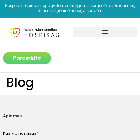
Hospisas rūpinasi nepagydomomis ligomis sergančiais žmonėmis,
kuriems ligoninė nebegali padėti.
Kaip padedame?
Paremkite
Blog
Apie mus
Kas yra hospisas?