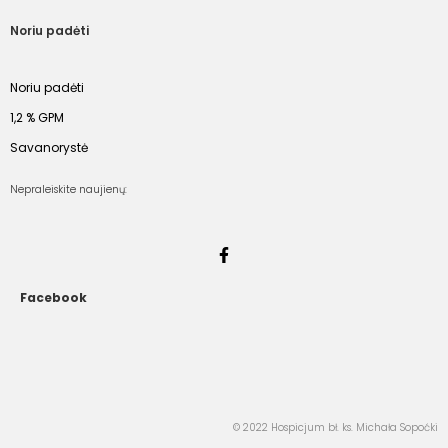
Noriu padėti
Noriu padėti
1,2 % GPM
Savanorystė
Nepraleiskite naujienų:
Facebook
© 2022 Hospicjum bł. ks. Michała Sopoćki