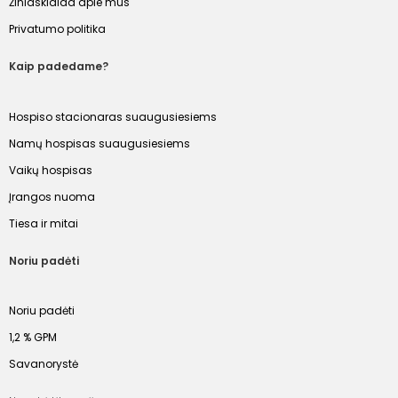
Žiniasklaida apie mus
Privatumo politika
Kaip padedame?
Hospiso stacionaras suaugusiesiems
Namų hospisas suaugusiesiems
Vaikų hospisas
Įrangos nuoma
Tiesa ir mitai
Noriu padėti
Noriu padėti
1,2 % GPM
Savanorystė