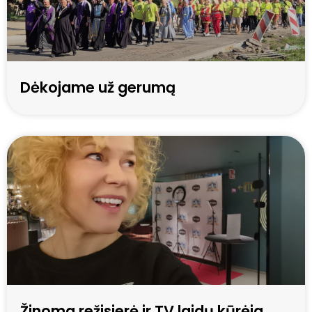
Dėkojame už gerumą
Žinoma režisierė ir TV laidų kūrėja