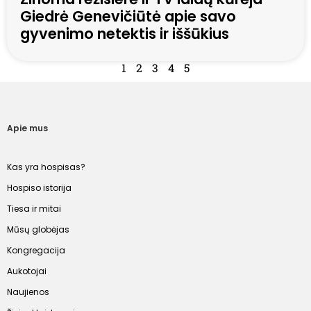
Giedrė Genevičiūtė apie savo
gyvenimo netektis ir iššūkius
1
2
3
4
5
Apie mus
Kas yra hospisas?
Hospiso istorija
Tiesa ir mitai
Mūsų globėjas
Kongregacija
Aukotojai
Naujienos