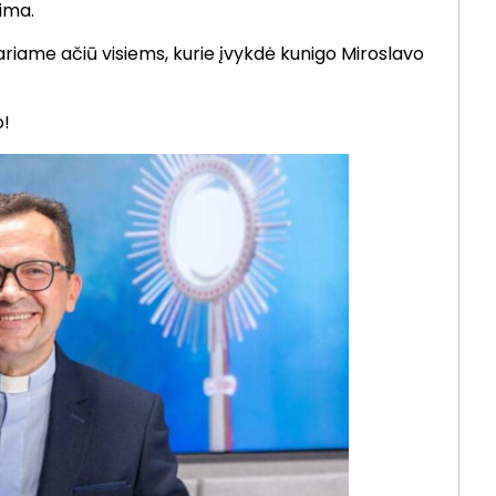
tima.
ariame ačiū visiems, kurie įvykdė kunigo Miroslavo
o!