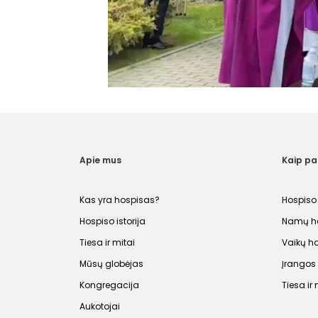
Apie mus
Kaip p
Kas yra hospisas?
Hospiso
Hospiso istorija
Namų ho
Tiesa ir mitai
Vaikų h
Mūsų globėjas
Įrango
Kongregacija
Tiesa ir 
Aukotojai