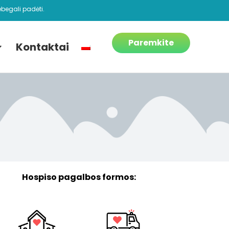
begali padėti.
Paremkite
Kontaktai
Hospiso pagalbos formos: