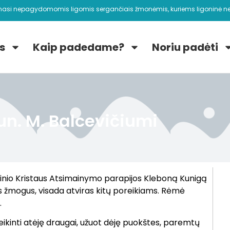
nasi nepagydomomis ligomis sergančiais žmonėmis, kuriems ligoninė ne
s
Kaip padedame?
Noriu padėti
un. M. Balcevičiumi
inio Kristaus Atsimainymo parapijos Kleboną Kunigą
ies žmogus, visada atviras kitų poreikiams. Rėmė
.
veikinti atėję draugai, užuot dėję puokštes, paremtų