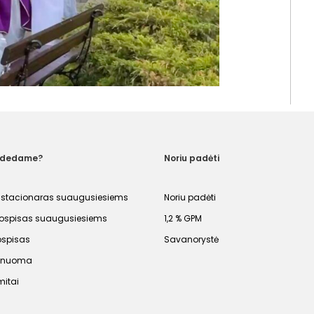
adedame?
Noriu padėti
 stacionaras suaugusiesiems
Noriu padėti
spisas suaugusiesiems
1,2 % GPM
ospisas
Savanorystė
s nuoma
mitai