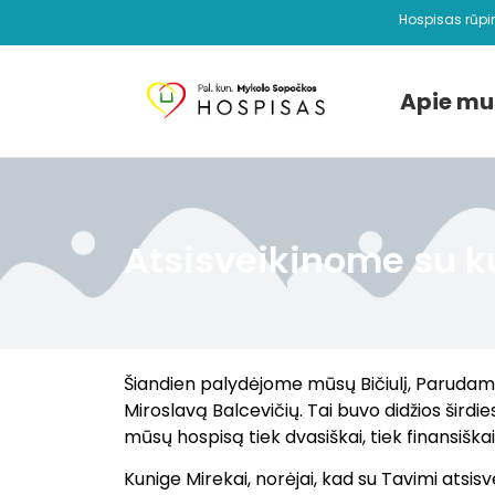
Hospisas rūpi
Apie mu
Atsisveikinome su k
Šiandien palydėjome mūsų Bičiulį, Parudam
Miroslavą Balcevičių. Tai buvo didžios šird
mūsų hospisą tiek dvasiškai, tiek finansiškai
Kunige Mirekai, norėjai, kad su Tavimi atsis