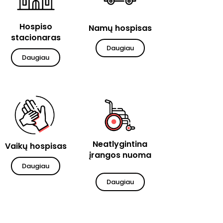
Hospiso
Namų hospisas
stacionaras
Daugiau
Daugiau
Neatlygintina
Vaikų hospisas
įrangos nuoma
Daugiau
Daugiau