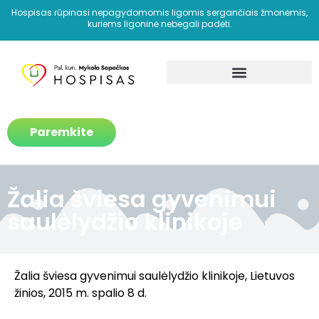
Hospisas rūpinasi nepagydomomis ligomis sergančiais žmonėmis,
kuriems ligoninė nebegali padėti.
Kaip padedame?
Paremkite
Žalia šviesa gyvenimui
saulėlydžio klinikoje
Žalia šviesa gyvenimui saulėlydžio klinikoje
, Lietuvos
žinios, 2015 m. spalio 8 d.