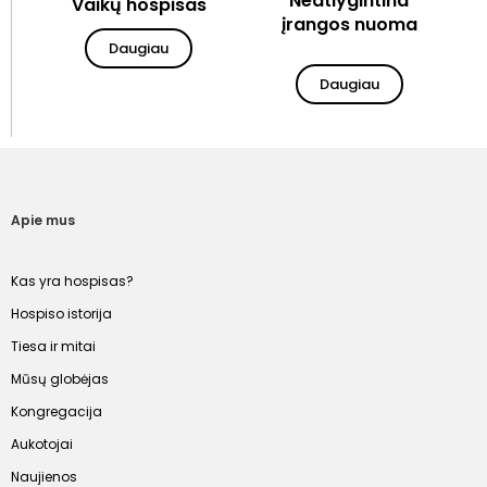
Neatlygintina
Vaikų hospisas
įrangos nuoma
Daugiau
Daugiau
Apie mus
Kas yra hospisas?
Hospiso istorija
Tiesa ir mitai
Mūsų globėjas
Kongregacija
Aukotojai
Naujienos