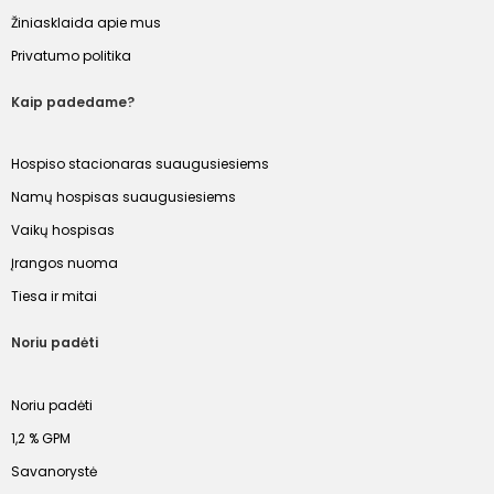
Žiniasklaida apie mus
Privatumo politika
Kaip padedame?
Hospiso stacionaras suaugusiesiems
Namų hospisas suaugusiesiems
Vaikų hospisas
Įrangos nuoma
Tiesa ir mitai
Noriu padėti
Noriu padėti
1,2 % GPM
Savanorystė