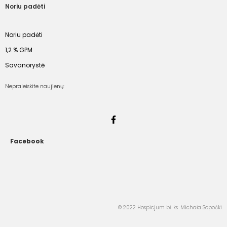
Noriu padėti
Noriu padėti
1,2 % GPM
Savanorystė
Nepraleiskite naujienų:
Facebook
© 2022 Hospicjum bł. ks. Michała Sopoćki