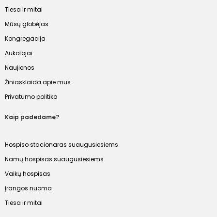
Tiesa ir mitai
Mūsų globėjas
Kongregacija
Aukotojai
Naujienos
Žiniasklaida apie mus
Privatumo politika
Kaip padedame?
Hospiso stacionaras suaugusiesiems
Namų hospisas suaugusiesiems
Vaikų hospisas
Įrangos nuoma
Tiesa ir mitai