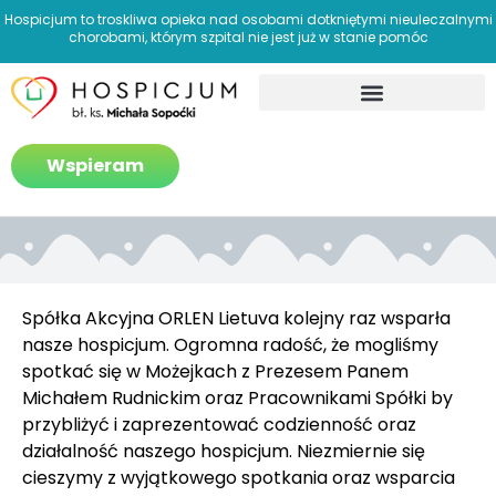
Hospicjum to troskliwa opieka nad osobami dotkniętymi nieuleczalnymi
chorobami, którym szpital nie jest już w stanie pomóc
Jak pomagamy?
Wspieram
Spółka Akcyjna ORLEN Lietuva kolejny raz wsparła
nasze hospicjum. Ogromna radość, że mogliśmy
spotkać się w Możejkach z Prezesem Panem
Michałem Rudnickim oraz Pracownikami Spółki by
przybliżyć i zaprezentować codzienność oraz
działalność naszego hospicjum. Niezmiernie się
cieszymy z wyjątkowego spotkania oraz wsparcia